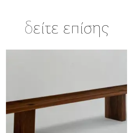
δ
είτε επίσης