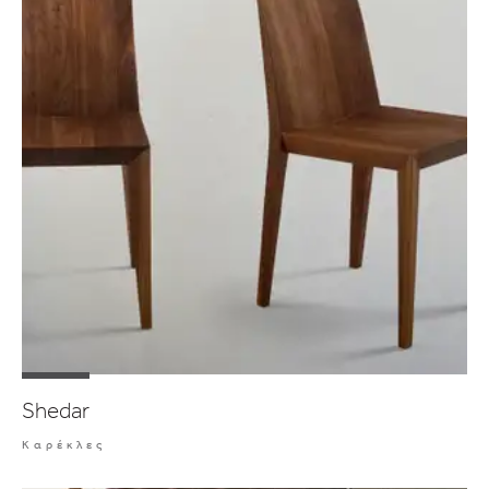
Shedar
Καρέκλες