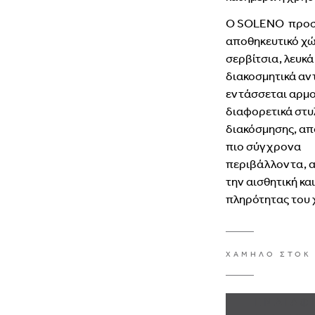
Ο
SOLENO
προ
αποθηκευτικό
χ
σερβίτσια,
λευκ
διακοσμητικά
αν
εντάσσεται
αρμο
διαφορετικά
στυ
διακόσμησης,
απ
πιο
σύγχρονα
περιβάλλοντα,
α
την
αισθητική
κα
πληρότητας
του
ΧΑΜΗΛΟ ΣΤΟΚ
ΕΝΔΙΑΦ