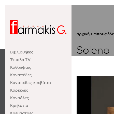
αρχική
>
Μπουφέδε
Soleno
Βιβλιοθήκες
Έπιπλα TV
Καθρέφτες
Καναπέδες
Καναπέδες-κρεβάτια
Καρέκλες
Κονσόλες
Κρεβάτια
Κρεμάστρες