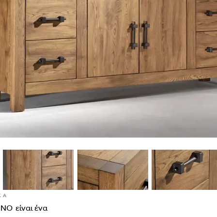
ΚΑ
ENO
είναι
ένα