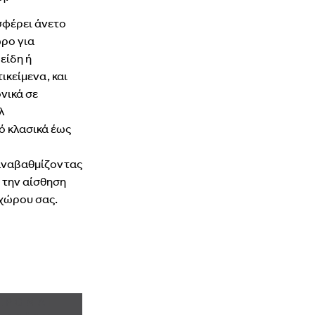
σφέρει
άνετο
ώρο
για
ά
είδη
ή
τικείμενα,
και
νικά
σε
λ
ό
κλασικά
έως
ναβαθμίζοντας
ι
την
αίσθηση
χώρου
σας.
ΕΡΟΜΑΙ