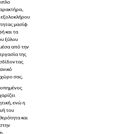
ιπλο
αρακτήρα,
ο
εξολοκλήρου
ότητας
μασίφ
φή
και
τα
ου
ξύλου
μέσα
από
την
εργασία
της
σδίδοντας
ανικό
χώρο
σας.
ροπημένος
χαρίζει
ητική,
ενώ
η
ευή
του
θερότητα
και
στην
η.