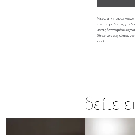
ΓΙΑ ΤΟ
Μετά την παραγγελία 
επαφή μαζί σας για δι
με τις λεπτομέρειες τ
(διαστάσεις, υλικά, 
κ.α.)
δ
είτε 