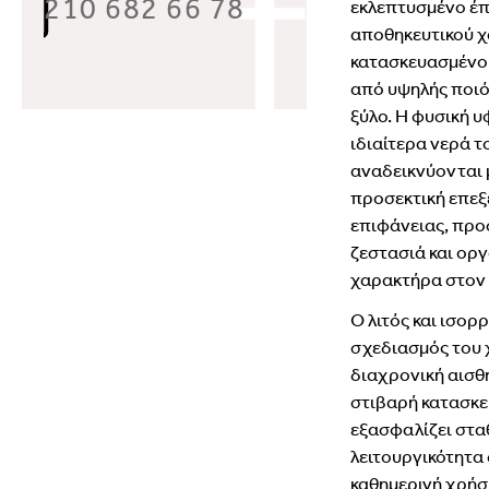
210 682 66 78
εκλεπτυσμένο
έπ
αποθηκευτικού
χ
κατασκευασμέν
από
υψηλής
ποι
ξύλο.
Η
φυσική
υ
ιδιαίτερα
νερά
τ
αναδεικνύονται
προσεκτική
επεξ
επιφάνειας,
προ
ζεστασιά
και
οργ
χαρακτήρα
στον
Ο
λιτός
και
ισορ
σχεδιασμός
του
διαχρονική
αισθ
στιβαρή
κατασκ
εξασφαλίζει
στα
λειτουργικότητα
καθημερινή
χρήσ