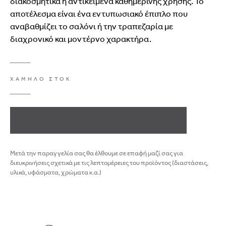
διακοσμητικά
ή
αντικείμενα
καθημερινής
χρήσης.
Το
αποτέλεσμα
είναι
ένα
εντυπωσιακό
έπιπλο
που
αναβαθμίζει
το
σαλόνι
ή
την
τραπεζαρία
με
διαχρονικό
και
μοντέρνο
χαρακτήρα.
ΧΑΜΗΛΟ ΣΤΟΚ
ΕΝΔΙΑΦΕΡΟΜΑΙ
ΓΙΑ ΤΟ ΠΡΟΪΟΝ
Μετά την παραγγελία σας θα έλθουμε σε επαφή μαζί σας για
διευκρινήσεις σχετικά με τις λεπτομέρειες του προϊόντος (διαστάσεις,
υλικά, υφάσματα, χρώματα κ.α.)