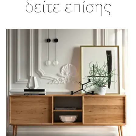
δ
είτε επίσης