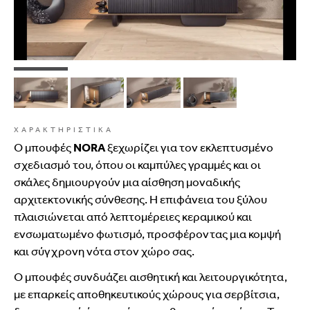
ΧΑΡΑΚΤΗΡΙΣΤΙΚΑ
Ο μπουφές
NORA
ξεχωρίζει
για
τον
εκλεπτυσμένο
σχεδιασμό
του,
όπου
οι
καμπύλες
γραμμές
και
οι
σκάλες
δημιουργούν
μια
αίσθηση
μοναδικής
αρχιτεκτονικής
σύνθεσης.
Η
επιφάνεια
του
ξύλου
πλαισιώνεται
από
λεπτομέρειες
κεραμικού
και
ενσωματωμένο
φωτισμό,
προσφέροντας
μια
κομψή
και
σύγχρονη
νότα
στον
χώρο
σας.
Ο
μπουφές
συνδυάζει
αισθητική
και
λειτουργικότητα,
με
επαρκείς
αποθηκευτικούς
χώρους
για
σερβίτσια,