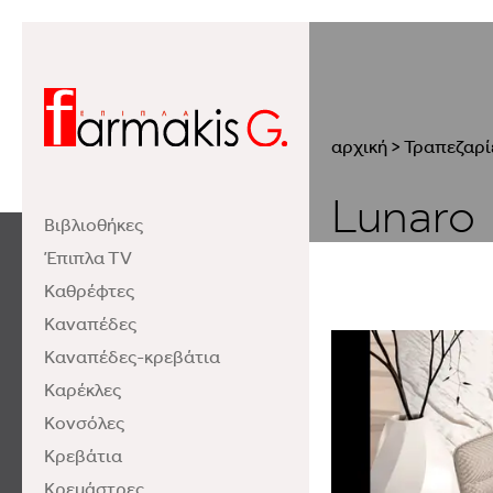
αρχική
>
Τραπεζαρί
Lunaro
Βιβλιοθήκες
Έπιπλα TV
Καθρέφτες
Καναπέδες
Καναπέδες-κρεβάτια
Καρέκλες
Κονσόλες
Κρεβάτια
Κρεμάστρες