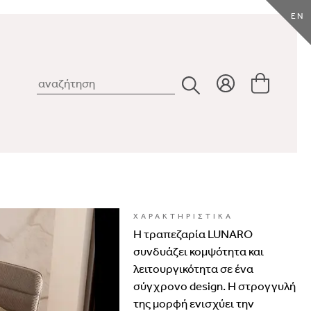
EN
ΧΑΡΑΚΤΗΡΙΣΤΙΚΑ
Η
τραπεζαρία
LUNARO
συνδυάζει
κομψότητα
και
λειτουργικότητα
σε
ένα
σύγχρονο
design.
Η
στρογγυλή
της
μορφή
ενισχύει
την