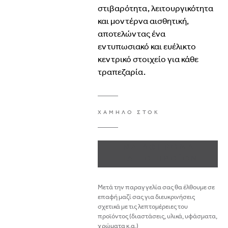
στιβαρότητα,
λειτουργικότητα
και
μοντέρνα
αισθητική,
αποτελώντας
ένα
εντυπωσιακό
και
ευέλικτο
κεντρικό
στοιχείο
για
κάθε
τραπεζαρία.
ΧΑΜΗΛΟ ΣΤΟΚ
ΕΝΔΙΑΦΕΡΟΜΑΙ
ΓΙΑ ΤΟ ΠΡΟΪΟΝ
Μετά την παραγγελία σας θα έλθουμε σε
επαφή μαζί σας για διευκρινήσεις
σχετικά με τις λεπτομέρειες του
προϊόντος (διαστάσεις, υλικά, υφάσματα,
χρώματα κ.α.)