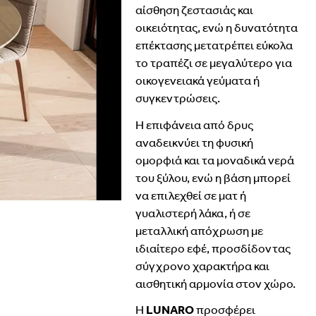
αίσθηση
ζεστασιάς
και
οικειότητας,
ενώ
η
δυνατότητα
επέκτασης
μετατρέπει
εύκολα
το
τραπέζι
σε
μεγαλύτερο
για
οικογενειακά
γεύματα
ή
συγκεντρώσεις.
Η
επιφάνεια
από
δρυς
αναδεικνύει
τη
φυσική
ομορφιά
και
τα
μοναδικά
νερά
του
ξύλου,
ενώ
η
βάση
μπορεί
να
επιλεχθεί
σε
ματ
ή
γυαλιστερή
λάκα
,
ή
σε
μεταλλική
απόχρωση
με
ιδιαίτερο
εφέ
,
προσδίδοντας
σύγχρονο
χαρακτήρα
και
αισθητική
αρμονία
στον
χώρο.
Η
LUNARO
προσφέρει