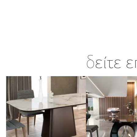
δ
είτε 