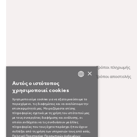
Τρόποι πληρωμής
×
Τρόποι αποστολής
Αυτός ο ιστότοπος
GREEK
χρησιμοποιεί cookies
ENGLISH
Χρησιμοποιούμε cookies για να εξατομικεύσουμε το
περιεχόμενο, τις διαφημίσεις και να αναλύσουμε την
επισκεψιμότητά μας. Μοιραζόμαστε επίσης
πληροφορίες σχετικά με τη χρήση του ιστότοπού μας
με τους συνεργάτες διαφήμισης και ανάλυσης, οι
οποίοι ενδέχεται να τις συνδυάσουν με άλλες
πληροφορίες που τους έχετε παράσχει ή που έχουν
συλλέξει από τη χρήση των υπηρεσιών τους από εσάς.
Πολιτική Προστασίας Προσωπικών Δεδομένων