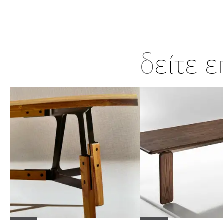
δ
είτε 