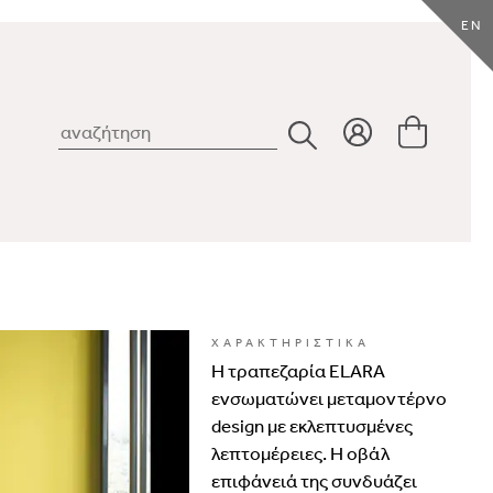
EN
ΧΑΡΑΚΤΗΡΙΣΤΙΚΑ
Η
τραπεζαρία
ELARA
ενσωματώνει
μεταμοντέρνο
design
με
εκλεπτυσμένες
λεπτομέρειες.
Η
οβάλ
επιφάνειά
της
συνδυάζει