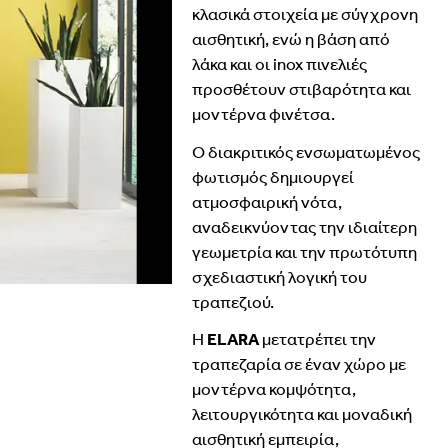
κλασικά
στοιχεία
με
σύγχρονη
αισθητική,
ενώ
η
βάση
από
λάκα
και
οι
inox
πινελιές
προσθέτουν
στιβαρότητα
και
μοντέρνα
φινέτσα.
Ο
διακριτικός
ενσωματωμένος
φωτισμός
δημιουργεί
ατμοσφαιρική
νότα,
αναδεικνύοντας
την
ιδιαίτερη
γεωμετρία
και
την
πρωτότυπη
σχεδιαστική
λογική
του
τραπεζιού.
Η
ELARA
μετατρέπει
την
τραπεζαρία
σε
έναν
χώρο
με
μοντέρνα
κομψότητα,
λειτουργικότητα
και
μοναδική
αισθητική
εμπειρία
,