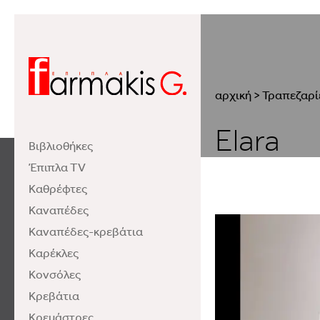
αρχική
>
Τραπεζαρί
Elara
Βιβλιοθήκες
Έπιπλα TV
Καθρέφτες
Καναπέδες
Καναπέδες-κρεβάτια
Καρέκλες
Κονσόλες
Κρεβάτια
Κρεμάστρες