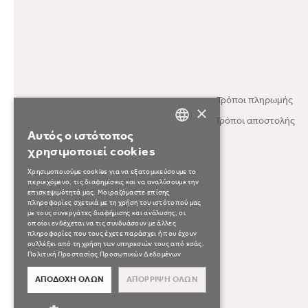
Τρόποι πληρωμής
×
Τρόποι αποστολής
Αυτός ο ιστότοπος
GREEK
χρησιμοποιεί cookies
ENGLISH
Χρησιμοποιούμε cookies για να εξατομικεύσουμε το
περιεχόμενο, τις διαφημίσεις και να αναλύσουμε την
επισκεψιμότητά μας. Μοιραζόμαστε επίσης
πληροφορίες σχετικά με τη χρήση του ιστότοπού μας
με τους συνεργάτες διαφήμισης και ανάλυσης, οι
οποίοι ενδέχεται να τις συνδυάσουν με άλλες
πληροφορίες που τους έχετε παράσχει ή που έχουν
συλλέξει από τη χρήση των υπηρεσιών τους από εσάς.
Πολιτική Προστασίας Προσωπικών Δεδομένων
ΑΠΟΔΟΧΉ ΌΛΩΝ
ΑΠΌΡΡΙΨΗ ΌΛΩΝ