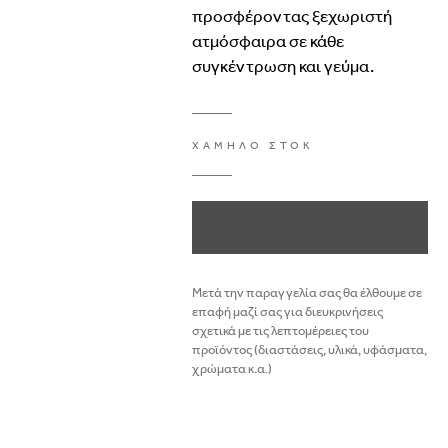
προσφέροντας
ξεχωριστή
ατμόσφαιρα
σε
κάθε
συγκέντρωση
και
γεύμα.
ΧΑΜΗΛΟ ΣΤΟΚ
ΕΝΔΙΑΦΕΡΟΜΑΙ
ΓΙΑ ΤΟ ΠΡΟΪΟΝ
Μετά την παραγγελία σας θα έλθουμε σε
επαφή μαζί σας για διευκρινήσεις
σχετικά με τις λεπτομέρειες του
προϊόντος (διαστάσεις, υλικά, υφάσματα,
χρώματα κ.α.)