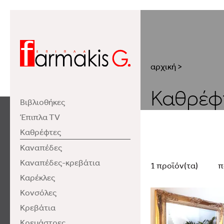
αρχική
>
Καθρέφ
Βιβλιοθήκες
Έπιπλα TV
Καθρέφτες
Καναπέδες
Καναπέδες-κρεβάτια
1 προϊόν(τα)
π
Καρέκλες
Κονσόλες
Κρεβάτια
Κρεμάστρες