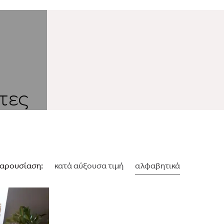
τες
αρουσίαση:
κατά αύξουσα τιμή
αλφαβητικά