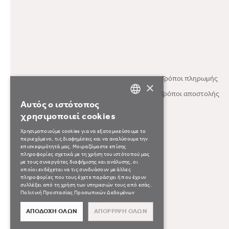
Τρόποι πληρωμής
×
Τρόποι αποστολής
Αυτός ο ιστότοπος
GREEK
χρησιμοποιεί cookies
ENGLISH
Χρησιμοποιούμε cookies για να εξατομικεύσουμε το
περιεχόμενο, τις διαφημίσεις και να αναλύσουμε την
επισκεψιμότητά μας. Μοιραζόμαστε επίσης
πληροφορίες σχετικά με τη χρήση του ιστότοπού μας
με τους συνεργάτες διαφήμισης και ανάλυσης, οι
οποίοι ενδέχεται να τις συνδυάσουν με άλλες
πληροφορίες που τους έχετε παράσχει ή που έχουν
συλλέξει από τη χρήση των υπηρεσιών τους από εσάς.
Πολιτική Προστασίας Προσωπικών Δεδομένων
ΑΠΟΔΟΧΉ ΌΛΩΝ
ΑΠΌΡΡΙΨΗ ΌΛΩΝ