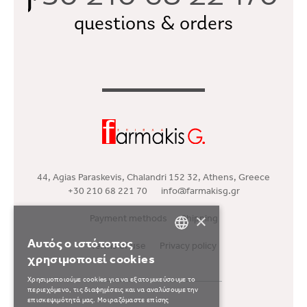
questions & orders
44, Agias Paraskevis, Chalandri 152 32, Athens, Greece
+30 210 68 221 70
info@farmakisg.gr
Payment methods
Shipping
×
Αυτός ο ιστότοπος
Terms of use
Privacy policy
GREEK
χρησιμοποιεί cookies
ENGLISH
Χρησιμοποιούμε cookies για να εξατομικεύσουμε το
περιεχόμενο, τις διαφημίσεις και να αναλύσουμε την
επισκεψιμότητά μας. Μοιραζόμαστε επίσης