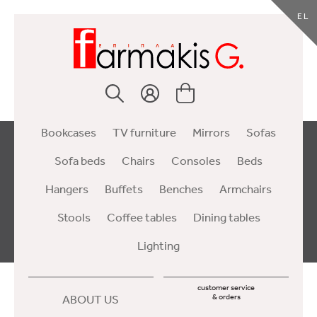
EL
Bookcases
TV furniture
Mirrors
Sofas
Sofa beds
Chairs
Consoles
Beds
Hangers
Buffets
Benches
Armchairs
Stools
Coffee tables
Dining tables
Lighting
customer service
ABOUT US
& orders