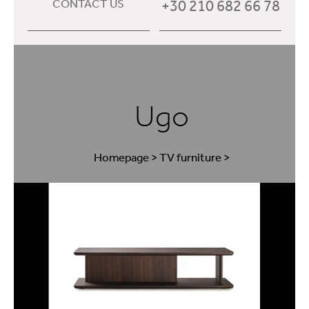
+30 210 682 66 78
CONTACT US
Ugo
Homepage
>
TV furniture
>