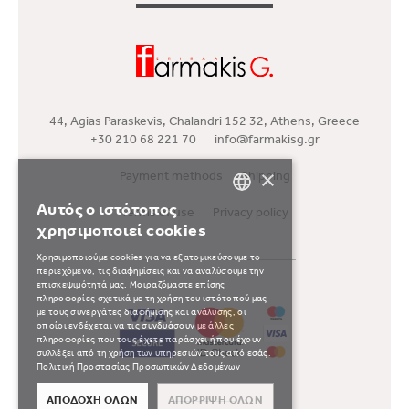
44, Agias Paraskevis, Chalandri 152 32, Athens, Greece
+30 210 68 221 70
info@farmakisg.gr
Payment methods
Shipping
×
Αυτός ο ιστότοπος
Terms of use
Privacy policy
GREEK
χρησιμοποιεί cookies
ENGLISH
Χρησιμοποιούμε cookies για να εξατομικεύσουμε το
περιεχόμενο, τις διαφημίσεις και να αναλύσουμε την
επισκεψιμότητά μας. Μοιραζόμαστε επίσης
πληροφορίες σχετικά με τη χρήση του ιστότοπού μας
με τους συνεργάτες διαφήμισης και ανάλυσης, οι
οποίοι ενδέχεται να τις συνδυάσουν με άλλες
πληροφορίες που τους έχετε παράσχει ή που έχουν
συλλέξει από τη χρήση των υπηρεσιών τους από εσάς.
Πολιτική Προστασίας Προσωπικών Δεδομένων
ΑΠΟΔΟΧΉ ΌΛΩΝ
ΑΠΌΡΡΙΨΗ ΌΛΩΝ