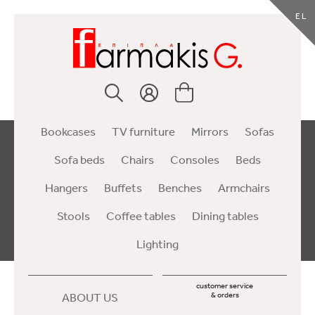
EL
Bookcases
TV furniture
Mirrors
Sofas
Sofa beds
Chairs
Consoles
Beds
Hangers
Buffets
Benches
Armchairs
Stools
Coffee tables
Dining tables
Lighting
customer service
ABOUT US
& orders