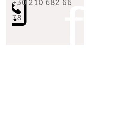
+30 210 682 66
78