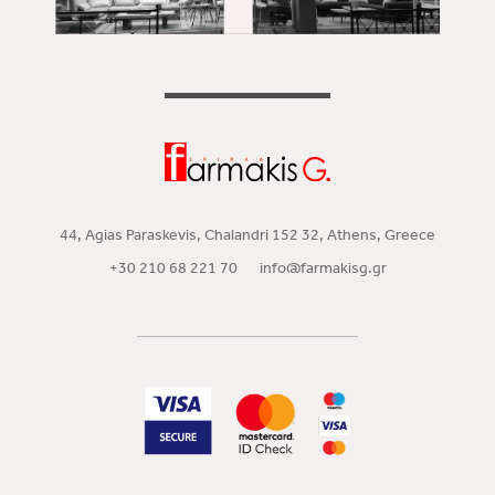
44, Agias Paraskevis, Chalandri 152 32, Athens, Greece
+30 210 68 221 70
info@farmakisg.gr