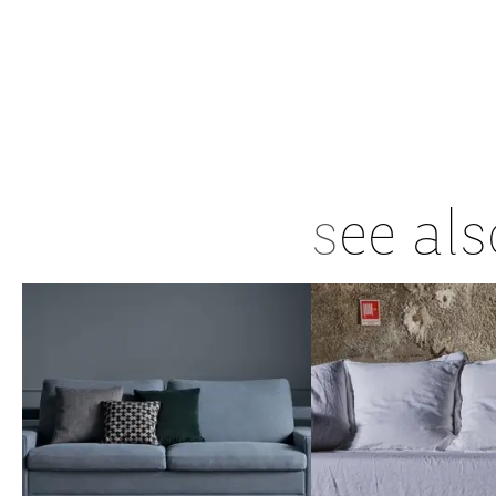
s
ee als