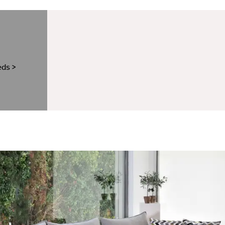
eds
>