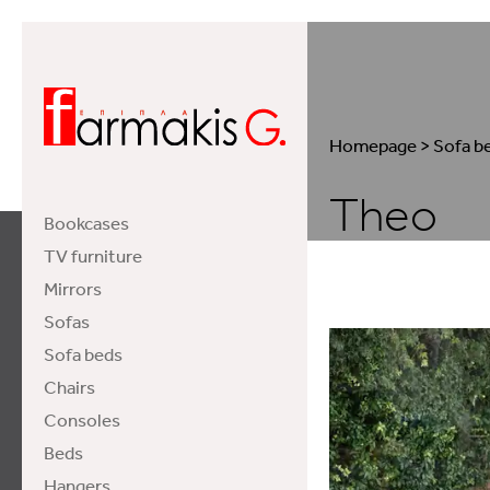
Homepage
>
Sofa b
Theo
Bookcases
TV furniture
Mirrors
Sofas
Sofa beds
Chairs
Consoles
Beds
Hangers