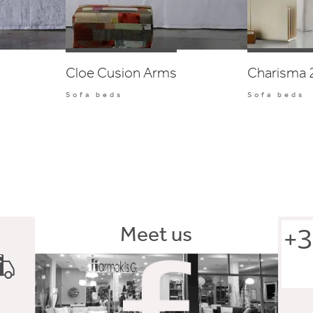
Cloe Cusion Arms
Charisma 
Sofa beds
Sofa beds
Meet us
+3