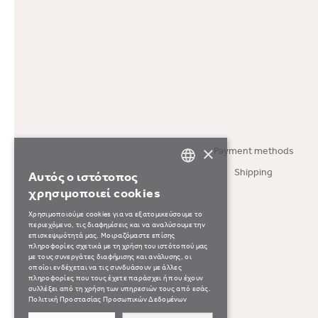
Payment methods
×
Shipping
Αυτός ο ιστότοπος
GREEK
χρησιμοποιεί cookies
ENGLISH
Χρησιμοποιούμε cookies για να εξατομικεύσουμε το
περιεχόμενο, τις διαφημίσεις και να αναλύσουμε την
επισκεψιμότητά μας. Μοιραζόμαστε επίσης
πληροφορίες σχετικά με τη χρήση του ιστότοπού μας
με τους συνεργάτες διαφήμισης και ανάλυσης, οι
οποίοι ενδέχεται να τις συνδυάσουν με άλλες
πληροφορίες που τους έχετε παράσχει ή που έχουν
συλλέξει από τη χρήση των υπηρεσιών τους από εσάς.
Πολιτική Προστασίας Προσωπικών Δεδομένων