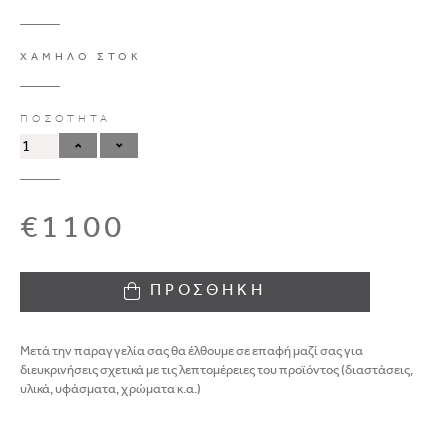
ΧΑΜΗΛΟ ΣΤΟΚ
ΠΟΣΟΤΗΤΑ
€1100
ΠΡΟΣΘΗΚΗ
Μετά την παραγγελία σας θα έλθουμε σε επαφή μαζί σας για
διευκρινήσεις σχετικά με τις λεπτομέρειες του προϊόντος (διαστάσεις,
υλικά, υφάσματα, χρώματα κ.α.)