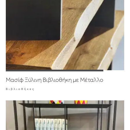
Μασίφ Ξύλινη Βιβλιοθήκη με Μέταλλο
Βιβλιοθήκες