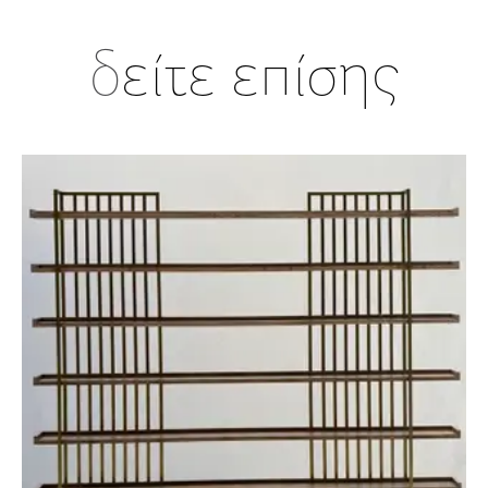
δ
είτε επίσης