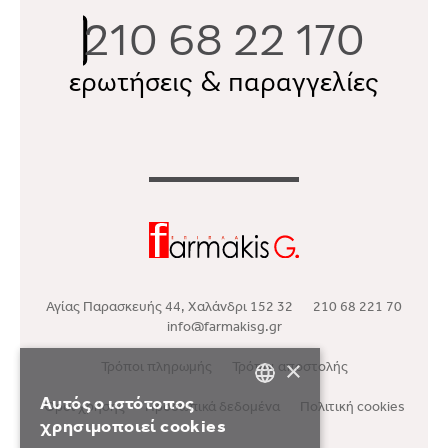
210 68 22 170
ερωτήσεις & παραγγελίες
Αγίας Παρασκευής 44, Χαλάνδρι 152 32
210 68 221 70
info@farmakisg.gr
Τρόποι πληρωμής
Τρόποι αποστολής
×
Αυτός ο ιστότοπος
Όροι χρήσης
Προσωπικά δεδομένα
Πολιτική cookies
GREEK
χρησιμοποιεί cookies
ENGLISH