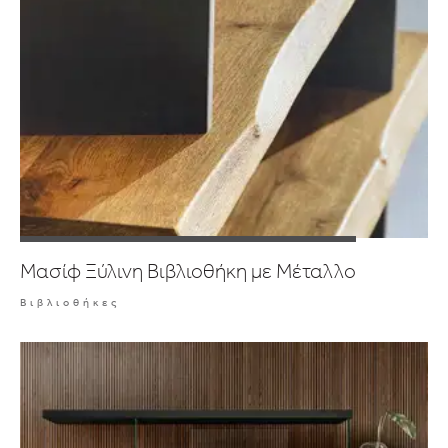
Μασίφ Ξύλινη Βιβλιοθήκη με Μέταλλο
Βιβλιοθήκες