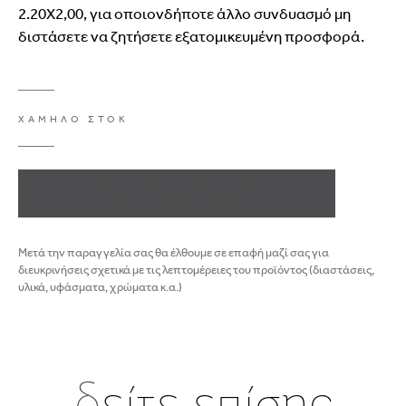
2.20Χ2,00, για οποιονδήποτε άλλο συνδυασμό μη
διστάσετε να ζητήσετε εξατομικευμένη προσφορά.
ΧΑΜΗΛΟ ΣΤΟΚ
ΕΝΔΙΑΦΕΡΟΜΑΙ
ΓΙΑ ΤΟ ΠΡΟΪΟΝ
Μετά την παραγγελία σας θα έλθουμε σε επαφή μαζί σας για
διευκρινήσεις σχετικά με τις λεπτομέρειες του προϊόντος (διαστάσεις,
υλικά, υφάσματα, χρώματα κ.α.)
δ
είτε επίσης