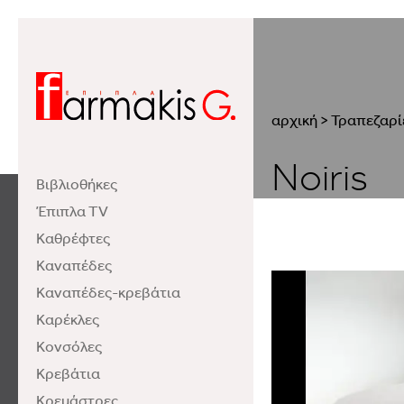
αρχική
>
Τραπεζαρί
Noiris
Βιβλιοθήκες
Έπιπλα TV
Καθρέφτες
Καναπέδες
Καναπέδες-κρεβάτια
Καρέκλες
Κονσόλες
Κρεβάτια
Κρεμάστρες