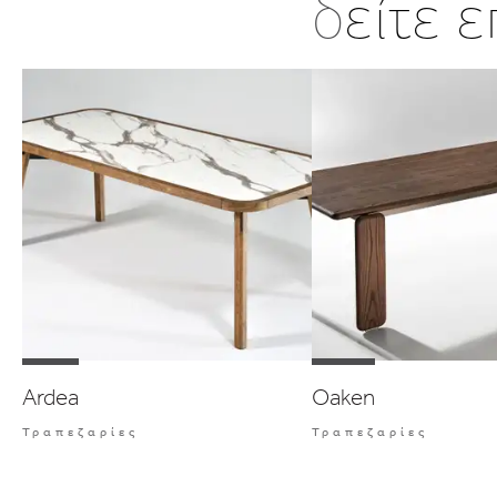
δ
είτε 
Ardea
Oaken
Τραπεζαρίες
Τραπεζαρίες