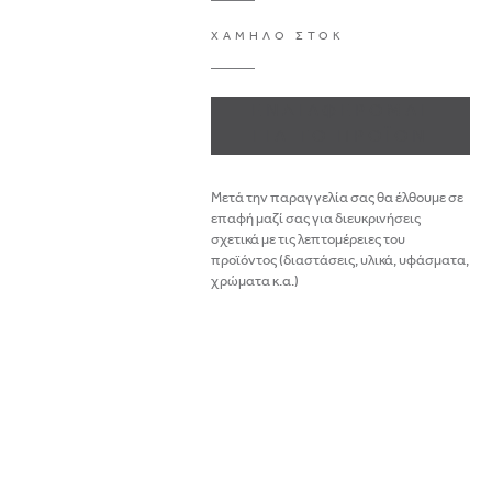
ΧΑΜΗΛΟ ΣΤΟΚ
ΕΝΔΙΑΦΕΡΟΜΑΙ
ΓΙΑ ΤΟ ΠΡΟΪΟΝ
Μετά την παραγγελία σας θα έλθουμε σε
επαφή μαζί σας για διευκρινήσεις
σχετικά με τις λεπτομέρειες του
προϊόντος (διαστάσεις, υλικά, υφάσματα,
χρώματα κ.α.)