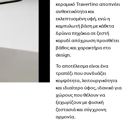
κεραμικό Travertino αποπνέει
ανθεκτικότητα και
εκλεπτυσμένη υφή, ενώ η
καμπυλωτή βάση με κάθετα
δρύινα πηχάκια σε ζεστή
καρυδί απόχρωση προσθέτει
βάθος και χαρακτήρα στο
design.
Το αποτέλεσμα είναι ένα
τραπέζι που συνδυάζει
κομψότητα, λειτουργικότητα
και ιδιαίτερο ύφος, ιδανικό για
χώρους που θέλουν να
ξεχωρίζουν με φυσική
ζεστασιά και σύγχρονη
αρμονία.