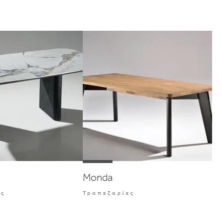
Monda
ες
Τραπεζαρίες