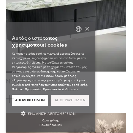
×
Αυτός ο ιστότοπος
GREEK
χρησιμοποιεί cookies
ENGLISH
Χρησιμοποιούμε cookies για να εξατομικεύσουμε το
περιεχόμενο, τις διαφημίσεις και να αναλύσουμε την
επισκεψιμότητά μας. Μοιραζόμαστε επίσης
πληροφορίες σχετικά με τη χρήση του ιστότοπού μας
με τους συνεργάτες διαφήμισης και ανάλυσης, οι
οποίοι ενδέχεται να τις συνδυάσουν με άλλες
Nero
πληροφορίες που τους έχετε παράσχει ή που έχουν
συλλέξει από τη χρήση των υπηρεσιών τους από εσάς.
Πολιτική Προστασίας Προσωπικών Δεδομένων
ΑΠΟΔΟΧΉ ΌΛΩΝ
ΑΠΌΡΡΙΨΗ ΌΛΩΝ
ΕΜΦΆΝΙΣΗ ΛΕΠΤΟΜΕΡΕΙΏΝ
Όροι χρήσης
Πολιτική cookies