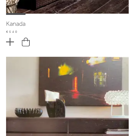
Kanada
€540