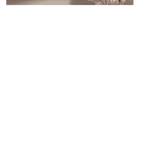
Απολύτως απαραίτητα
Απόδοσης
Στόχευσης
Λειτουργικότητας
Μη ταξινομημένα
Τα απολύτως απαραίτητα cookies επιτρέπουν
βασικές λειτουργίες του ιστότοπου, όπως τη
σύνδεση χρήστη και τη διαχείριση λογαριασμού.
Ο ιστότοπος δεν μπορεί να χρησιμοποιηθεί
σωστά χωρίς τα απολύτως απαραίτητα cookies.
Προμηθευτής /
Ονοματεπώνυμο
Πεδίο
CookieScriptConsent
CookieScript
www.farmakisg.gr
Nora