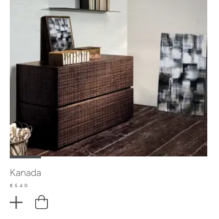
Kanada
€540