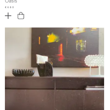
Oasis
€680